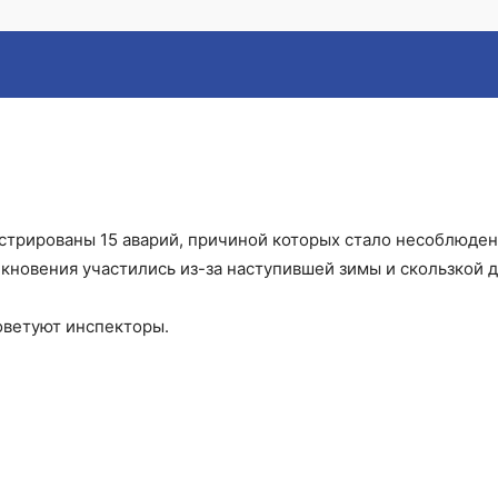
ии из-за гололеда
истрированы 15 аварий, причиной которых стало несоблюде
кновения участились из-за наступившей зимы и скользкой д
оветуют инспекторы.