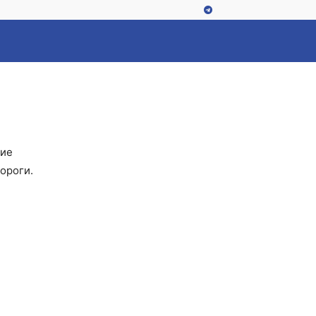
ние
ороги.