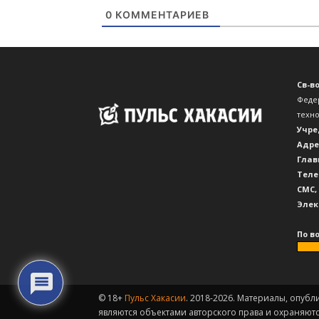
0
КОММЕНТАРИЕВ
Св-в
Феде
техн
Учре
Адре
Глав
Теле
CМС,
Элек
По в
© 18+
Пульс Хакасии
. 2018-2026. Материалы, опубл
являются объектами авторского права и охраняют