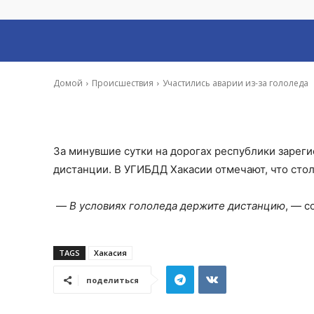
Участились авар
-
Ольга Мешкова
4 Дек, 2018 9:16
Домой
Происшествия
Участились аварии из-за гололеда
За минувшие сутки на дорогах республики зарег
дистанции. В УГИБДД Хакасии отмечают, что стол
—
В условиях гололеда держите дистанцию
, — с
TAGS
Хакасия
поделиться