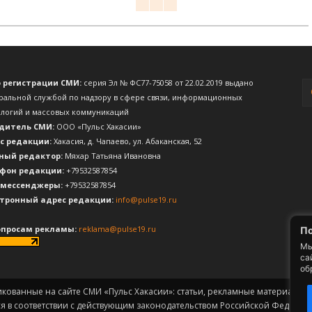
о регистрации СМИ:
серия Эл № ФС77-75058 от 22.02.2019 выдано
ральной службой по надзору в сфере связи, информационных
ологий и массовых коммуникаций
дитель СМИ:
ООО «Пульс Хакасии»
с редакции:
Хакасия, д. Чапаево, ул. Абаканская, 52
ный редактор:
Мяхар Татьяна Ивановна
фон редакции:
+79532587854
 мессенджеры:
+79532587854
тронный адрес редакции:
info@pulse19.ru
опросам рекламы:
reklama@pulse19.ru
По
Мы
са
об
икованные на сайте СМИ «Пульс Хакасии»: статьи, рекламные материалы, 
ся в соответствии с действующим законодательством Российской Федерац