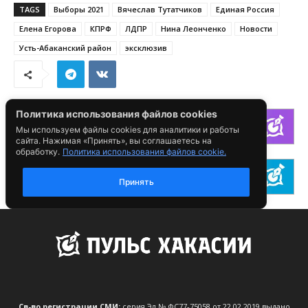
Св-во регистрации СМИ:
серия Эл № ФС77-75058 от 22.02.2019 выдано