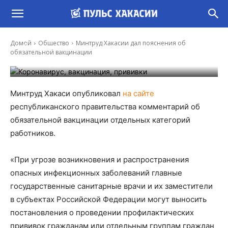
Минтруд Хакасии дал пояснения об
Домой
Общество
Минтруд Хакасии дал пояснения об
обязательной вакцинации
обязательной вакцинации
-
Владимир Данилов
14 Июл, 2021 19:27
Минтруд Хакаси опубликовал
на сайте
республиканского правительства комментарий об
обязательной вакцинации отдельных категорий
работников.
«При угрозе возникновения и распространения
опасных инфекционных заболеваний главные
государственные санитарные врачи и их заместители
в субъектах Российской Федерации могут выносить
постановления о проведении профилактических
прививок гражданам или отдельным группам граждан