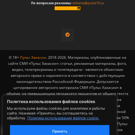
По вопросам рекламы:
reklama@pulse19.ru
© 18+
Пульс Хакасии
. 2018-2026. Материалы, опубликованные на
сайте СМИ «Пульс Хакасии»: статьи, рекламные материалы, фото,
видео, телепрограммы и телепередачи - являются объектами
авторского права и охраняются в соответствии с действующим
законодательством Российской Федерации. Допускается
цитирование авторского материала СМИ «Пульс Хакасии» в
объёме, не превышающем пятидесяти процентов от общего текста
публикации с обязательным размещением гиперссылки на
Политика использования файлов cookies
страницу заимствования материала. Гиперссылка должна
Мы используем файлы cookies для аналитики и работы
размещаться в тексте цитируемого материала и быть доступной
сайта. Нажимая «Принять», вы соглашаетесь на
для индексации поисковыми системами. Заимствование более 50%
обработку.
Политика использования файлов cookie.
общего объема материала, опубликованного на сайте СМИ «Пульс
Хакасии», возможно исключительно с письменного согласия
Принять