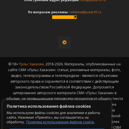
По вопросам рекламы:
reklama@pulse19.ru
© 18+
Пульс Хакасии
. 2018-2026. Материалы, опубликованные на
сайте СМИ «Пульс Хакасии»: статьи, рекламные материалы, фото,
видео, телепрограммы и телепередачи - являются объектами
авторского права и охраняются в соответствии с действующим
законодательством Российской Федерации. Допускается
цитирование авторского материала СМИ «Пульс Хакасии» в
объёме, не превышающем пятидесяти процентов от общего текста
публикации с обязательным размещением гиперссылки на
Политика использования файлов cookies
страницу заимствования материала. Гиперссылка должна
Мы используем файлы cookies для аналитики и работы
размещаться в тексте цитируемого материала и быть доступной
сайта. Нажимая «Принять», вы соглашаетесь на
для индексации поисковыми системами. Заимствование более
обработку.
Политика использования файлов cookie.
50% общего объема материала, опубликованного на сайте СМИ