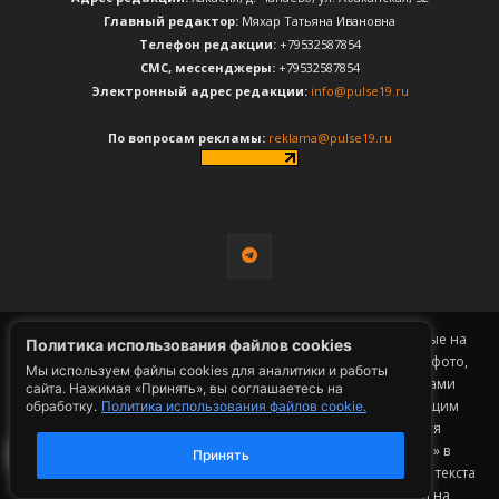
Главный редактор:
Мяхар Татьяна Ивановна
Телефон редакции:
+79532587854
CМС, мессенджеры:
+79532587854
Электронный адрес редакции:
info@pulse19.ru
По вопросам рекламы:
reklama@pulse19.ru
© 18+
Пульс Хакасии
. 2018-2026. Материалы, опубликованные на
Политика использования файлов cookies
сайте СМИ «Пульс Хакасии»: статьи, рекламные материалы, фото,
Мы используем файлы cookies для аналитики и работы
видео, телепрограммы и телепередачи - являются объектами
сайта. Нажимая «Принять», вы соглашаетесь на
авторского права и охраняются в соответствии с действующим
обработку.
Политика использования файлов cookie.
законодательством Российской Федерации. Допускается
цитирование авторского материала СМИ «Пульс Хакасии» в
Принять
объёме, не превышающем пятидесяти процентов от общего текста
публикации с обязательным размещением гиперссылки на