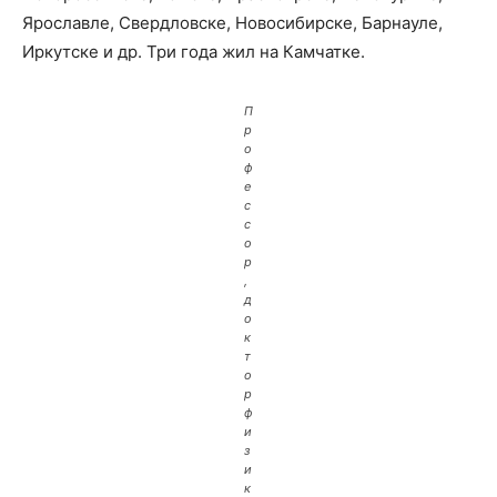
Ярославле, Свердловске, Новосибирске, Барнауле,
Иркутске и др. Три года жил на Камчатке.
П
р
о
ф
е
с
с
о
р
,
д
о
к
т
о
р
ф
и
з
и
к