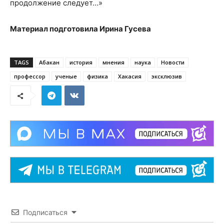
продолжение следует…»
Материал подготовила Ирина Гусева
TAGS
Абакан
история
мнения
наука
Новости
профессор
ученые
физика
Хакасия
эксклюзив
Подписаться