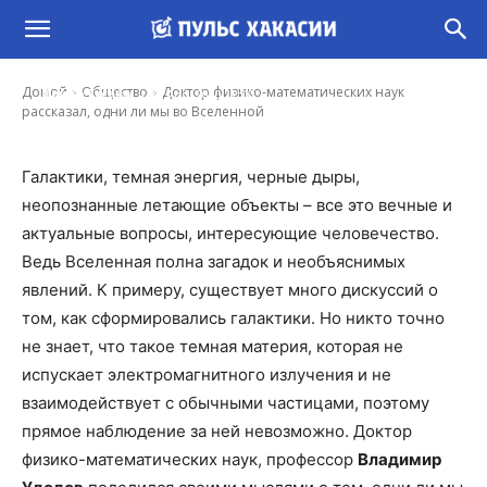
Доктор физико-математических наук
рассказал, одни ли мы во Вселенной
-
Домой
Общество
Доктор физико-математических наук
Ирина Гусева
26 Апр, 2020 12:00
рассказал, одни ли мы во Вселенной
Галактики, темная энергия, черные дыры,
неопознанные летающие объекты – все это вечные и
актуальные вопросы, интересующие человечество.
Ведь Вселенная полна загадок и необъяснимых
явлений. К примеру, существует много дискуссий о
том, как сформировались галактики. Но никто точно
не знает, что такое темная материя, которая не
испускает электромагнитного излучения и не
взаимодействует с обычными частицами, поэтому
прямое наблюдение за ней невозможно. Доктор
физико-математических наук, профессор
Владимир