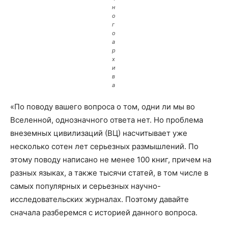
н
о
г
о
а
р
х
и
в
а
«По поводу вашего вопроса о том, одни ли мы во
Вселенной, однозначного ответа нет. Но проблема
внеземных цивилизаций (ВЦ) насчитывает уже
несколько сотен лет серьезных размышлений. По
этому поводу написано не менее 100 книг, причем на
разных языках, а также тысячи статей, в том числе в
самых популярных и серьезных научно-
исследовательских журналах. Поэтому давайте
сначала разберемся с историей данного вопроса.