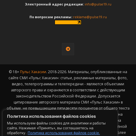
Электронный адрес редакции:
info@pulse19.ru
По вопросам рекламы:
reklama@pulse19.ru
© 18+
Пульс Хакасии
. 2018-2026. Материалы, опубликованные на
сайте СМИ «Пульс Хакасии»: статьи, рекламные материалы, фото,
видео, телепрограммы и телепередачи - являются объектами
авторского права и охраняются в соответствии с действующим
законодательством Российской Федерации. Допускается
цитирование авторского материала СМИ «Пульс Хакасии» в
объёме, не превышающем пятидесяти процентов от общего текста
публикации с обязательным размещением гиперссылки на
Политика использования файлов cookies
страницу заимствования материала. Гиперссылка должна
Мы используем файлы cookies для аналитики и работы
размещаться в тексте цитируемого материала и быть доступной
сайта. Нажимая «Принять», вы соглашаетесь на
для индексации поисковыми системами. Заимствование более
обработку.
Политика использования файлов cookie.