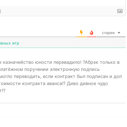
]
старее
ивных игр
же казначейство юности перевадило! ?Абрэк только в
 платёжном поручении электронную подпись
 могло переводить, если контракт был подписан и доп
тоимости контракта аванса!? Диво дивное чудо
т!?