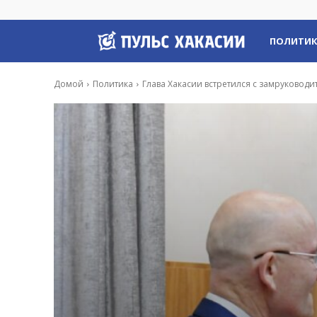
Пульс
ПОЛИТИ
Хакасии
Домой
Политика
Глава Хакасии встретился с замруковод