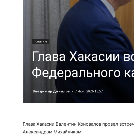
Политика
Глава Хакасии в
Федерального к
-
Владимир Данилов
7 Июл, 2026 15:57
Глава Хакасии Валентин Коновалов провел встре
Александром Михайликом.