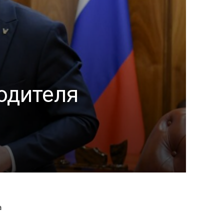
одителя
а