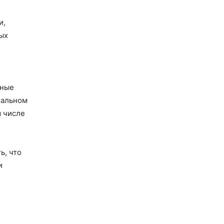
и,
ых
ьные
нальном
м числе
ь, что
и