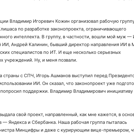
ации Владимир Игоревич Кожин организовал рабочую групп
 Клишаса по разработке законопроекта, ограничивающего
ного интеллекта. В группу, в частности, вошли мой муж — 
й ИИ, Андрей Калинин, бывший директор направления ИИ в 
ских специалистов по ИТ. И еще несколько серьезных
х учреждений. Ну, и меня позвали.
та страны с СПЧ, Игорь Ашманов выступил перед Президент
использовании ИИ. Он сказал, что законопроект уже подгот
и попросил поддержки. Владимир Владимирович инициативу
ыдала свой проект, направленный, как мне кажется, в осно
в — Яндекса и Сбербанка. Наша рабочая группа пыталась
министра Минцифры и даже с курирующим вице-премьером, 