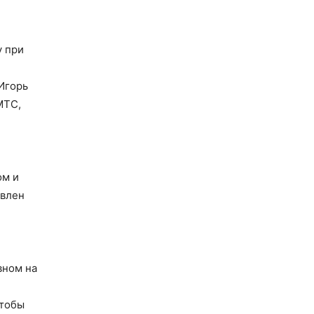
у при
Игорь
МТС,
ом и
овлен
вном на
чтобы