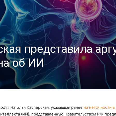
ская представила арг
на об ИИ
офт» Наталья Касперская, указавшая ранее
на неточности в
интеллекта (ИИ), представленную Правительством РФ, пред