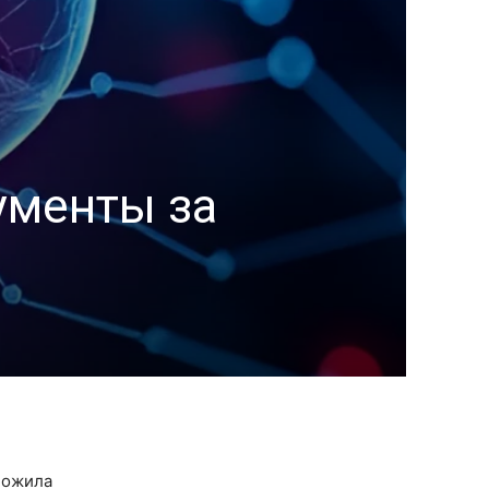
ументы за
ложила