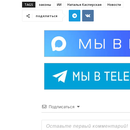
TAGS
законы
ИИ
Наталья Касперская
Новости
поделиться
Подписаться