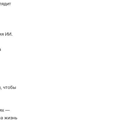
лядит
ия ИИ.
а
я, чтобы
тях —
на жизнь