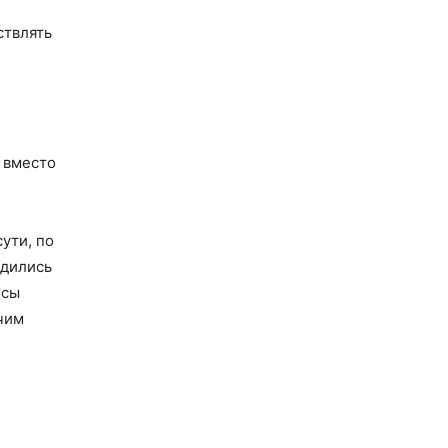
ствлять
 вместо
ути, по
одились
осы
чим