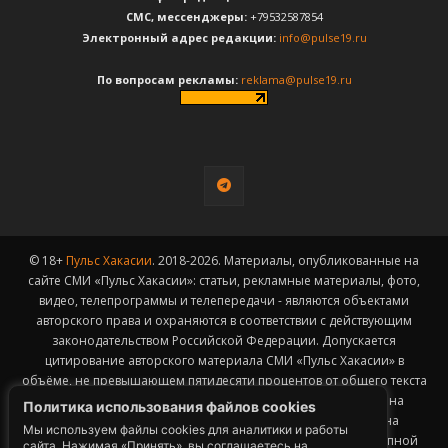
CМС, мессенджеры:
+79532587854
Электронный адрес редакции:
info@pulse19.ru
По вопросам рекламы:
reklama@pulse19.ru
© 18+
Пульс Хакасии
. 2018-2026. Материалы, опубликованные на
сайте СМИ «Пульс Хакасии»: статьи, рекламные материалы, фото,
видео, телепрограммы и телепередачи - являются объектами
авторского права и охраняются в соответствии с действующим
законодательством Российской Федерации. Допускается
цитирование авторского материала СМИ «Пульс Хакасии» в
объёме, не превышающем пятидесяти процентов от общего текста
публикации с обязательным размещением гиперссылки на
Политика использования файлов cookies
страницу заимствования материала. Гиперссылка должна
Мы используем файлы cookies для аналитики и работы
размещаться в тексте цитируемого материала и быть доступной
сайта. Нажимая «Принять», вы соглашаетесь на