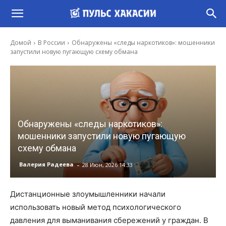
Домой
В России
Обнаружены «следы наркотиков»: мошенники
запустили новую пугающую схему обмана
Обнаружены «следы наркотиков»:
мошенники запустили новую пугающую
схему обмана
-
Валерия Радеева
28 Июн, 2026 14:33
Дистанционные злоумышленники начали
использовать новый метод психологического
давления для выманивания сбережений у граждан. В