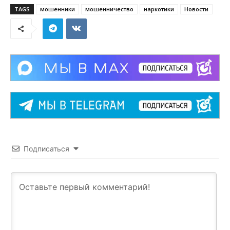
TAGS
мошенники
мошенничество
наркотики
Новости
Подписаться