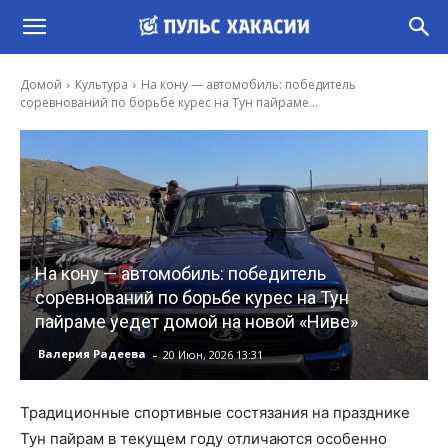
Домой
Культура
На кону — автомобиль: победитель
соревнований по борьбе курес на Тун пайраме...
На кону — автомобиль: победитель
соревнований по борьбе курес на Тун
пайраме уедет домой на новой «Ниве»
-
Валерия Радеева
20 Июн, 2026 13:31
Традиционные спортивные состязания на празднике
Тун пайрам в текущем году отличаются особенно