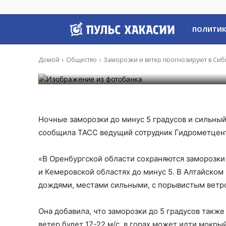
Общество
Заморозки и ве
Пульс
ПОЛИТИ
Хакасии
Домой
Общество
Заморозки и ветер прогнозируют в Си
-
Владимир Данилов
23 Май, 2026 14:18
Ночные заморозки до минус 5 градусов и сильный 
сообщила ТАСС ведущий сотрудник Гидрометцент
«В Оренбургской области сохраняются заморозки 
и Кемеровской областях до минус 5. В Алтайском 
дождями, местами сильными, с порывистым ветром
Она добавила, что заморозки до 5 градусов такж
ветер будет 17-22 м/с, в горах может идти мокрый