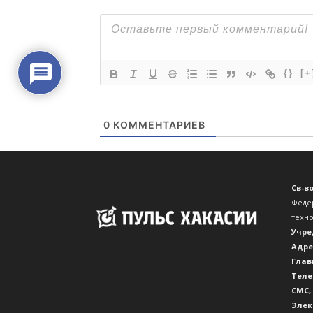
Св-в
Феде
техн
Учре
Адре
Глав
Теле
CМС,
Элек