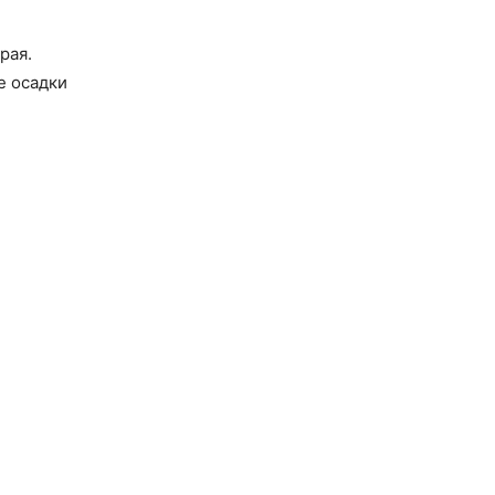
рая.
е осадки