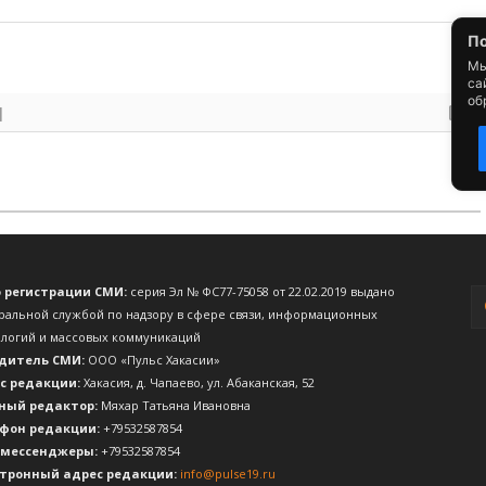
о регистрации СМИ:
серия Эл № ФС77-75058 от 22.02.2019 выдано
ральной службой по надзору в сфере связи, информационных
ологий и массовых коммуникаций
дитель СМИ:
ООО «Пульс Хакасии»
с редакции:
Хакасия, д. Чапаево, ул. Абаканская, 52
ный редактор:
Мяхар Татьяна Ивановна
фон редакции:
+79532587854
 мессенджеры:
+79532587854
тронный адрес редакции:
info@pulse19.ru