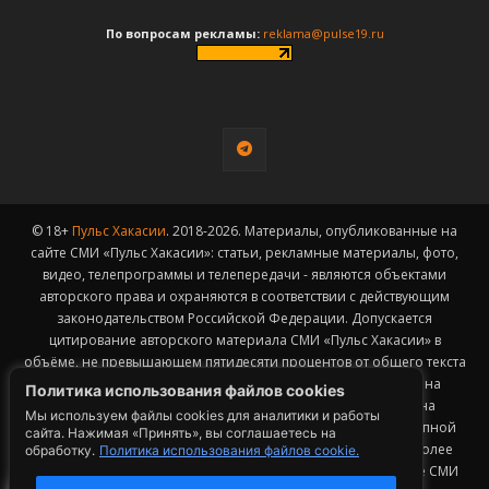
По вопросам рекламы:
reklama@pulse19.ru
© 18+
Пульс Хакасии
. 2018-2026. Материалы, опубликованные на
сайте СМИ «Пульс Хакасии»: статьи, рекламные материалы, фото,
видео, телепрограммы и телепередачи - являются объектами
авторского права и охраняются в соответствии с действующим
законодательством Российской Федерации. Допускается
цитирование авторского материала СМИ «Пульс Хакасии» в
объёме, не превышающем пятидесяти процентов от общего текста
публикации с обязательным размещением гиперссылки на
Политика использования файлов cookies
страницу заимствования материала. Гиперссылка должна
Мы используем файлы cookies для аналитики и работы
размещаться в тексте цитируемого материала и быть доступной
сайта. Нажимая «Принять», вы соглашаетесь на
для индексации поисковыми системами. Заимствование более
обработку.
Политика использования файлов cookie.
2
50% общего объема материала, опубликованного на сайте СМИ