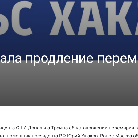
ала продление перем
идента США Дональда Трампа об установлении перемирия в
бщил помощник президента РФ Юрий Ушаков. Ранее Москва о