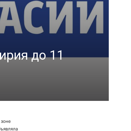
ирия до 11
 зоне
бъявляла