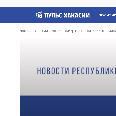
Пульс
ПОЛИТИ
Хакасии
Домой
В России
Россия поддержала продление перемири