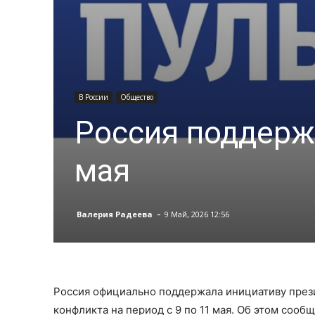
В России
Общество
Россия поддерж
мая
-
Валерия Радеева
9 Май, 2026 12:56
Россия официально поддержала инициативу през
конфликта на период с 9 по 11 мая. Об этом соо