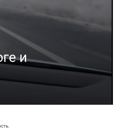
ге и
сть.