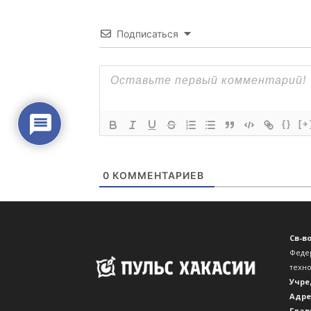
Св-в
Феде
техн
Учре
Адре
Глав