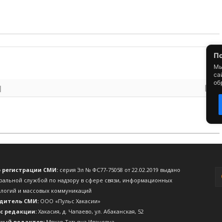
о регистрации СМИ:
серия Эл № ФС77-75058 от 22.02.2019 выдано
ральной службой по надзору в сфере связи, информационных
ологий и массовых коммуникаций
дитель СМИ:
ООО «Пульс Хакасии»
с редакции:
Хакасия, д. Чапаево, ул. Абаканская, 52
ный редактор:
Мяхар Татьяна Ивановна