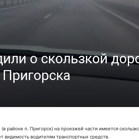
или о скользкой доро
 Пригорска
(в районе п. Пригорск) на проезжей части имеется скользко
т видимость водителям транспортных средств.