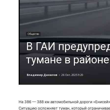
Общество
В ГАИ предупред
тумане в районе
-
Владимир Данилов
26 Окт, 2025 9:20
На 386 — 388 км автомобильной дороги «Енисей» 
Ситуацию осложняет туман, который ограничивае