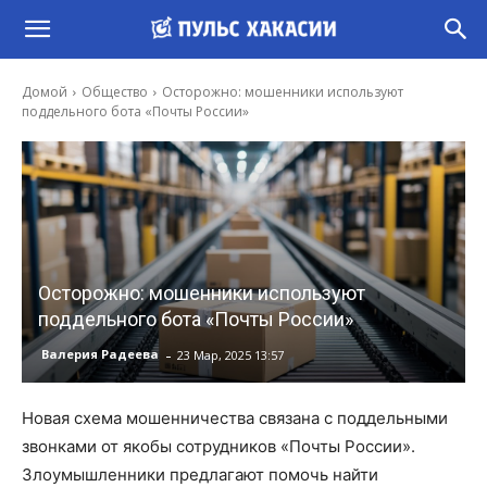
Домой
Общество
Осторожно: мошенники используют
поддельного бота «Почты России»
Осторожно: мошенники используют
поддельного бота «Почты России»
-
Валерия Радеева
23 Мар, 2025 13:57
Новая схема мошенничества связана с поддельными
звонками от якобы сотрудников «Почты России».
Злоумышленники предлагают помочь найти