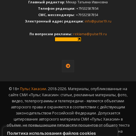
Главный редактор:
Мяхар Татьяна Ивановна
Телефон редакции:
+79532587854
CМС, мессенджеры:
+79532587854
Электронный адрес редакции:
info@pulse19.ru
По вопросам рекламы:
reklama@pulse19.ru
© 18+
Пульс Хакасии
. 2018-2026. Материалы, опубликованные на
сайте СМИ «Пульс Хакасии»: статьи, рекламные материалы, фото,
видео, телепрограммы и телепередачи - являются объектами
авторского права и охраняются в соответствии с действующим
законодательством Российской Федерации. Допускается
цитирование авторского материала СМИ «Пульс Хакасии» в
объёме, не превышающем пятидесяти процентов от общего текста
публикации с обязательным размещением гиперссылки на
Политика использования файлов cookies