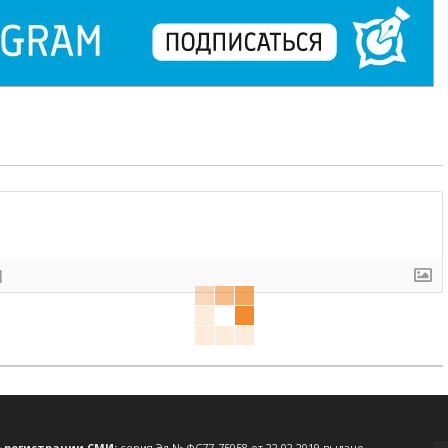
]
о регистрации СМИ:
серия Эл № ФС77-75058 от 22.02.2019 выдано