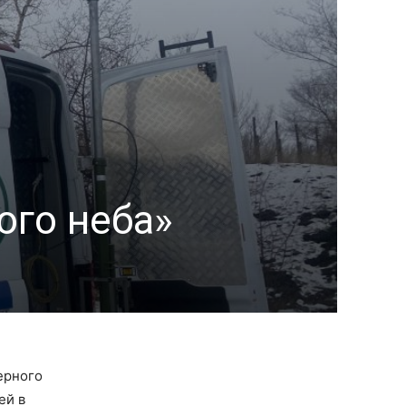
ого неба»
ерного
ей в