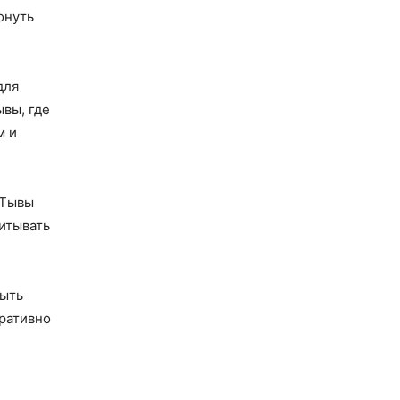
онуть
для
вы, где
м и
 Тывы
читывать
быть
ративно