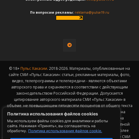
По вопросам рекламы:
reklama@pulse19.ru
© 18+
Пульс Хакасии
. 2018-2026. Материалы, опубликованные на
сайте СМИ «Пульс Хакасии»: статьи, рекламные материалы, фото,
видео, телепрограммы и телепередачи - являются объектами
авторского права и охраняются в соответствии с действующим
законодательством Российской Федерации. Допускается
цитирование авторского материала СМИ «Пульс Хакасии» в
объёме, не превышающем пятидесяти процентов от общего текста
публикации с обязательным размещением гиперссылки на
Политика использования файлов cookies
страницу заимствования материала. Гиперссылка должна
Мы используем файлы cookies для аналитики и работы
размещаться в тексте цитируемого материала и быть доступной
сайта. Нажимая «Принять», вы соглашаетесь на
для индексации поисковыми системами. Заимствование более
обработку.
Политика использования файлов cookie.
50% общего объема материала, опубликованного на сайте СМИ