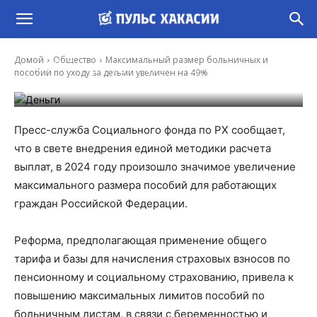
Максимальный размер больничных и
Домой
Общество
Максимальный размер больничных и
пособий по уходу за детьми увеличен на 49%
пособий по уходу за детьми увеличен на 49%
-
Артём Королёв
16 Янв, 2024 8:57
Пресс-служба Социального фонда по РХ сообщает,
что в свете внедрения единой методики расчета
выплат, в 2024 году произошло значимое увеличение
максимального размера пособий для работающих
граждан Российской Федерации.
Реформа, предполагающая применение общего
тарифа и базы для начисления страховых взносов по
пенсионному и социальному страхованию, привела к
повышению максимальных лимитов пособий по
больничным листам, в связи с беременностью и