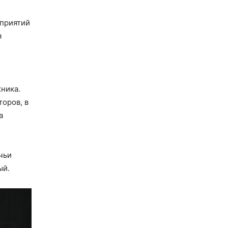
дприятий
я
ника.
оров, в
а
чьи
ый.