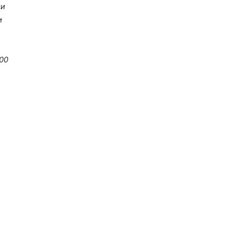
ии
и
00