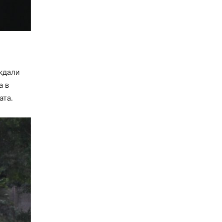
ждали
а в
ата.