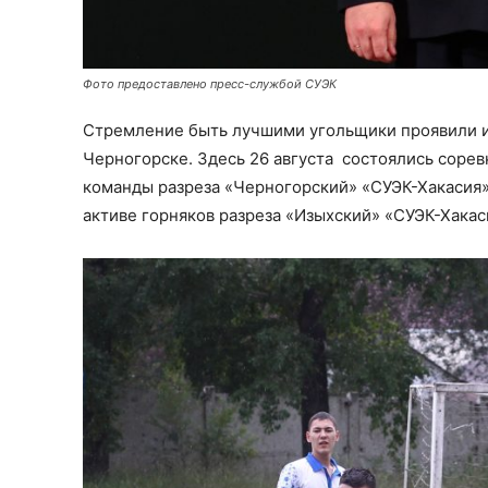
Фото предоставлено пресс-службой СУЭК
Стремление быть лучшими угольщики проявили и
Черногорске. Здесь 26 августа состоялись сорев
команды разреза «Черногорский» «СУЭК-Хакасия»,
активе горняков разреза «Изыхский» «СУЭК-Хакаси