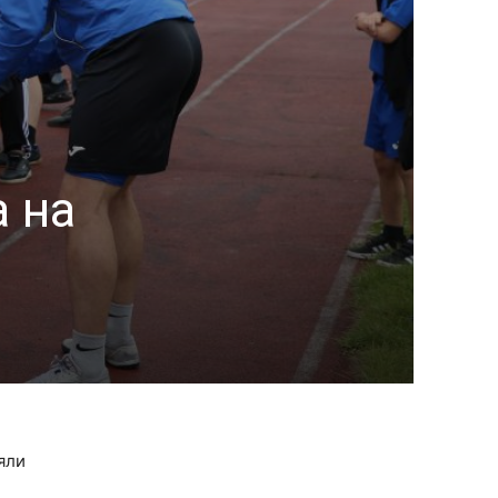
 на
яли