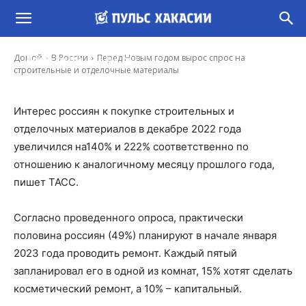
Перед Новым годом вырос спрос на
строительные и отделочные материалы
-
Домой
В России
Перед Новым годом вырос спрос на
Ирина Гусева
25 Дек, 2022 17:27
строительные и отделочные материалы
Интерес россиян к покупке строительных и
отделочных материалов в декабре 2022 года
увеличился на140% и 222% соответственно по
отношению к аналогичному месяцу прошлого года,
пишет ТАСС.
Согласно проведенного опроса, практически
половина россиян (49%) планируют в начале января
2023 года проводить ремонт. Каждый пятый
запланировал его в одной из комнат, 15% хотят сделать
косметический ремонт, а 10% – капитальный.