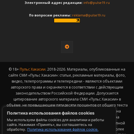
Электронный адрес редакции:
info@pulse19.ru
По вопросам рекламы:
reklama@pulse19.ru
© 18+
Пульс Хакасии
. 2018-2026. Материалы, опубликованные на
сайте СМИ «Пульс Хакасии»: статьи, рекламные материалы, фото,
видео, телепрограммы и телепередачи - являются объектами
авторского права и охраняются в соответствии с действующим
законодательством Российской Федерации. Допускается
цитирование авторского материала СМИ «Пульс Хакасии» в
объёме, не превышающем пятидесяти процентов от общего текста
публикации с обязательным размещением гиперссылки на
Политика использования файлов cookies
страницу заимствования материала. Гиперссылка должна
Мы используем файлы cookies для аналитики и работы
размещаться в тексте цитируемого материала и быть доступной
сайта. Нажимая «Принять», вы соглашаетесь на
для индексации поисковыми системами. Заимствование более
обработку.
Политика использования файлов cookie.