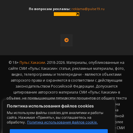
По вопросам рекламы:
reklama@pulse19.ru
© 18+
Пульс Хакасии
. 2018-2026. Материалы, опубликованные на
сайте СМИ «Пульс Хакасии»: статьи, рекламные материалы, фото,
видео, телепрограммы и телепередачи - являются объектами
авторского права и охраняются в соответствии с действующим
законодательством Российской Федерации. Допускается
цитирование авторского материала СМИ «Пульс Хакасии» в
объёме, не превышающем пятидесяти процентов от общего текста
публикации с обязательным размещением гиперссылки на
Политика использования файлов cookies
страницу заимствования материала. Гиперссылка должна
Мы используем файлы cookies для аналитики и работы
размещаться в тексте цитируемого материала и быть доступной
сайта. Нажимая «Принять», вы соглашаетесь на
для индексации поисковыми системами. Заимствование более
обработку.
Политика использования файлов cookie.
1
50% общего объема материала, опубликованного на сайте СМИ