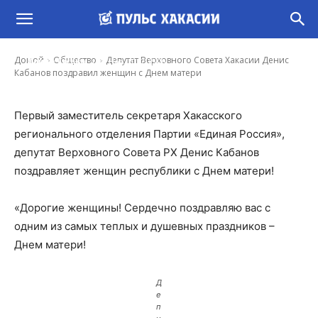
Депутат Верховного Совета Хакасии Денис
Кабанов поздравил женщин с Днем матери
-
Домой
Общество
Депутат Верховного Совета Хакасии Денис
Ирина Гусева
27 Ноя, 2022 15:00
Кабанов поздравил женщин с Днем матери
Первый заместитель секретаря Хакасского
регионального отделения Партии «Единая Россия»,
депутат Верховного Совета РХ Денис Кабанов
поздравляет женщин республики с Днем матери!
«Дорогие женщины! Сердечно поздравляю вас с
одним из самых теплых и душевных праздников –
Днем матери!
Д
е
п