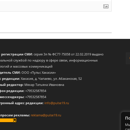
о регистрации СМИ:
серия Эл № ФС77-75058 от 22.02.2019 выдано
альной службой по надзору в сфере связи, информационных
ологий и массовых коммуникаций
дитель СМИ:
ООО «Пульс Хакасии»
с редакции:
Хакасия, д. Чапаево, ул. Абаканская, 52
ный редактор:
Мяхар Татьяна Ивановна
фон редакции:
+79532587854
 мессенджеры:
+79532587854
тронный адрес редакции:
info@pulse19.ru
опросам рекламы:
reklama@pulse19.ru
По
Мы
са