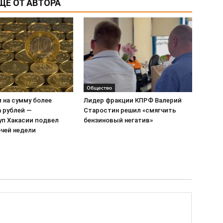
ЩЕ ОТ АВТОРА
Общество
и на сумму более
Лидер фракции КПРФ Валерий
 рублей —
Старостин решил «смягчить
уп Хакасии подвел
бензиновый негатив»
очей недели