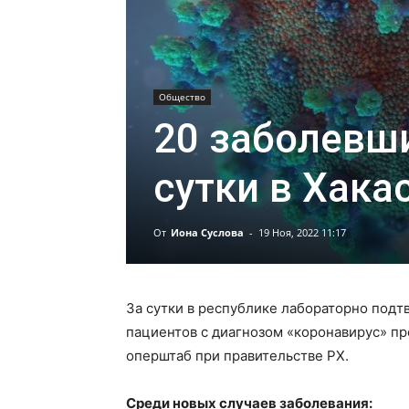
Общество
20 заболевш
сутки в Хака
От
Иона Суслова
-
19 Ноя, 2022 11:17
За сутки в республике лабораторно под
пациентов с диагнозом «коронавирус» п
оперштаб при правительстве РХ.
Среди новых случаев заболевания: