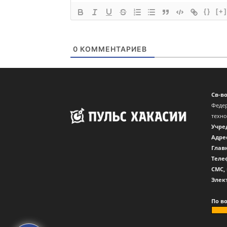
{}
[+]
0
КОММЕНТАРИЕВ
Св-в
Федер
техн
Учре
Адре
Глав
Теле
CМС,
Элек
По в