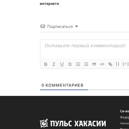
интернете
Подписаться
{}
[+]
0
КОММЕНТАРИЕВ
Св-в
Федер
техн