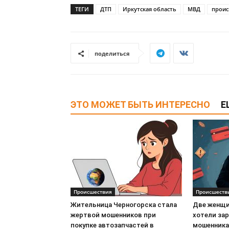
ТЕГИ
ДТП
Иркутская область
МВД
проис
поделиться
ЭТО МОЖЕТ БЫТЬ ИНТЕРЕСНО
Е
Происшествия
Происшеств
Жительница Черногорска стала
Две женщи
жертвой мошенников при
хотели зар
покупке автозапчастей в
мошенникам