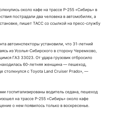
толкнулись около кафе на трассе Р-255 «Сибирь» в
ствия пострадали два человека в автомобилях, а
становке, пишет ТАСС со ссылкой на пресс-службу
та автоинспекторы установили, что 31-летний
гаясь из Усолья-Сибирского в сторону Черемхово,
имся ГАЗ 33023. От удара грузовик отбросило
т находилась 60-летняя женщина — пешеход,
е столкнулся с Toyota Land Cruiser Prado», —
ами госпитализированы водитель седана, пешеход
изошел на трассе Р-255 «Сибирь» около кафе
ение о нем появилось только в воскресенье.