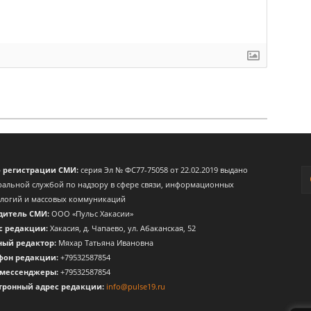
о регистрации СМИ:
серия Эл № ФС77-75058 от 22.02.2019 выдано
альной службой по надзору в сфере связи, информационных
ологий и массовых коммуникаций
дитель СМИ:
ООО «Пульс Хакасии»
с редакции:
Хакасия, д. Чапаево, ул. Абаканская, 52
ный редактор:
Мяхар Татьяна Ивановна
фон редакции:
+79532587854
 мессенджеры:
+79532587854
тронный адрес редакции:
info@pulse19.ru