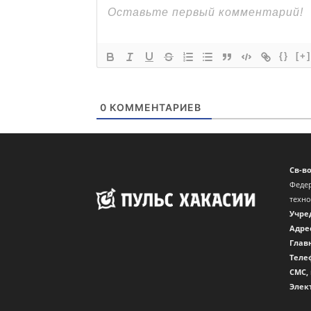
{}
[+]
0
КОММЕНТАРИЕВ
Св-в
Федер
техн
Учре
Адре
Глав
Теле
CМС,
Элек