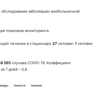
и обследовании заболевших внебольничной
при плановом мониторинге.
ходят лечение в стационаре
37
человек:
1
человек
48 265
случаев COVID-19. Коэффициент
за 7 дней – 0,8.
авирус
Новости
Хакасия