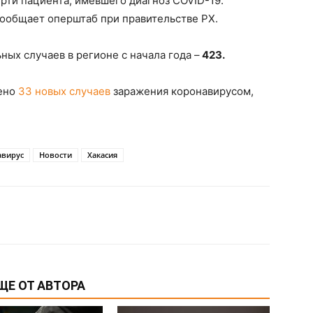
рти пациента, имевшего диагноз COVID-19.
сообщает оперштаб при правительстве РХ.
ых случаев в регионе с начала года –
423.
лено
33 новых случаев
заражения коронавирусом,
авирус
Новости
Хакасия
ЩЕ ОТ АВТОРА