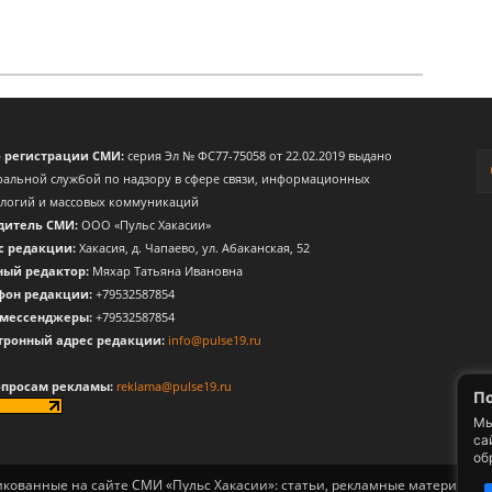
о регистрации СМИ:
серия Эл № ФС77-75058 от 22.02.2019 выдано
альной службой по надзору в сфере связи, информационных
ологий и массовых коммуникаций
дитель СМИ:
ООО «Пульс Хакасии»
с редакции:
Хакасия, д. Чапаево, ул. Абаканская, 52
ный редактор:
Мяхар Татьяна Ивановна
фон редакции:
+79532587854
 мессенджеры:
+79532587854
тронный адрес редакции:
info@pulse19.ru
опросам рекламы:
reklama@pulse19.ru
По
Мы
са
об
ликованные на сайте СМИ «Пульс Хакасии»: статьи, рекламные материалы, 