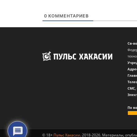
0
КОММЕНТАРИЕВ
Св-в
Федер
техн
Учре
Адре
Глав
Теле
CМС,
Элек
По в
© 18+
Пульс Хакасии
. 2018-2026. Материалы, опуб