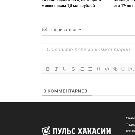
мошенникам 1,8 млн рублей
его 17-лет
Подписаться
{}
[+]
0
КОММЕНТАРИЕВ
Св-в
Федер
техн