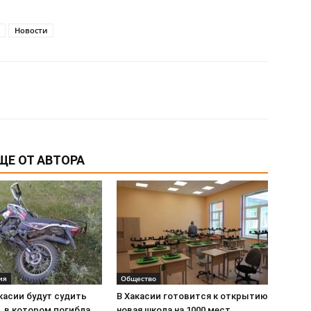
Новости
ЩЕ ОТ АВТОРА
ия
Общество
касии будут судить
В Хакасии готовится к открытию
, в котором погибла
новая школа на 1000 мест