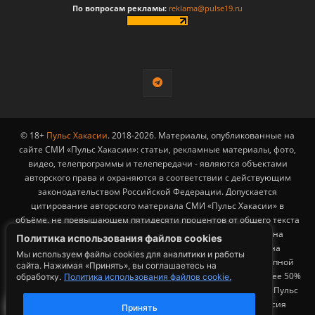
По вопросам рекламы:
reklama@pulse19.ru
© 18+
Пульс Хакасии
. 2018-2026. Материалы, опубликованные на
сайте СМИ «Пульс Хакасии»: статьи, рекламные материалы, фото,
видео, телепрограммы и телепередачи - являются объектами
авторского права и охраняются в соответствии с действующим
законодательством Российской Федерации. Допускается
цитирование авторского материала СМИ «Пульс Хакасии» в
объёме, не превышающем пятидесяти процентов от общего текста
публикации с обязательным размещением гиперссылки на
Политика использования файлов cookies
страницу заимствования материала. Гиперссылка должна
Мы используем файлы cookies для аналитики и работы
размещаться в тексте цитируемого материала и быть доступной
сайта. Нажимая «Принять», вы соглашаетесь на
для индексации поисковыми системами. Заимствование более 50%
обработку.
Политика использования файлов cookie.
общего объема материала, опубликованного на сайте СМИ «Пульс
Хакасии», возможно исключительно с письменного согласия
Принять