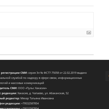
о регистрации СМИ:
серия Эл № ФС77-75058 от 22.02.2019 выдано
альной службой по надзору в сфере связи, информационных
ологий и массовых коммуникаций
дитель СМИ:
ООО «Пульс Хакасии»
с редакции:
Хакасия, д. Чапаево, ул. Абаканская, 52
ный редактор:
Мяхар Татьяна Ивановна
фон редакции:
+79532587854
 мессенджеры:
+79532587854