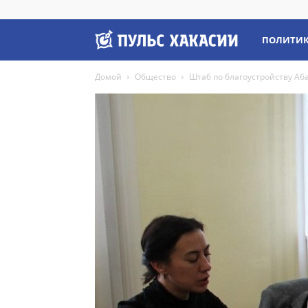
Пульс
ПОЛИТИ
Домой
Общество
Штаб по благоустройству Аб
Хакасии