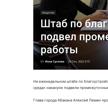
Общество
Штаб по благ
подвел пром
работы
От
Иона Суслова
-
29 Сен, 2022 9:15
На еженедельном штабе по благоустройс
среда» накануне подвели промежуточные
Глава города Абакана Алексей Лемин пр