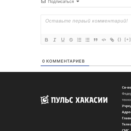
Подписаться
{}
[+]
0
КОММЕНТАРИЕВ
Св-в
Федер
техн
Учре
Адре
Глав
Теле
CМС,