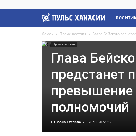
Пульс
ПОЛИТИ
Домой
Происшествия
Глава Бейского сельсо
Хакасии
Происшествия
Глава Бейско
предстанет п
превышение
полномочий
От
Иона Суслова
-
15 Сен, 2022 8:21