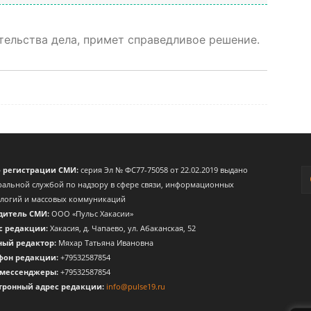
ятельства дела, примет справедливое решение.
о регистрации СМИ:
серия Эл № ФС77-75058 от 22.02.2019 выдано
альной службой по надзору в сфере связи, информационных
ологий и массовых коммуникаций
дитель СМИ:
ООО «Пульс Хакасии»
с редакции:
Хакасия, д. Чапаево, ул. Абаканская, 52
ный редактор:
Мяхар Татьяна Ивановна
фон редакции:
+79532587854
 мессенджеры:
+79532587854
тронный адрес редакции:
info@pulse19.ru