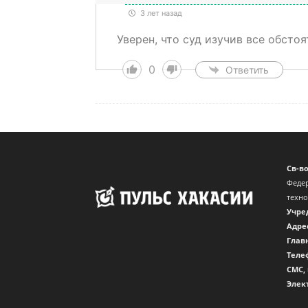
3 лет назад
Уверен, что суд изучив все обсто
0
Ответить
Св-в
Федер
техн
Учре
Адре
Глав
Теле
CМС,
Элек