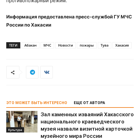
противопожарный режим.
Информация предоставлена пресс-службой ГУ МЧС
России по Хакасии
ТЕГИ
Абакан
МЧС
Новости
пожары
Тува
Хакасия
ЭТО МОЖЕТ БЫТЬ ИНТЕРЕСНО
ЕЩЕ ОТ АВТОРА
Зал каменных изваяний Хакасского
национального краеведческого
музея назвали визитной карточкой
Культура
музейного мира России