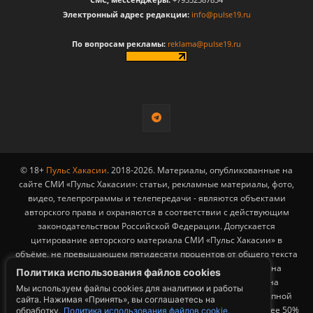
Электронный адрес редакции:
info@pulse19.ru
По вопросам рекламы:
reklama@pulse19.ru
© 18+
Пульс Хакасии
. 2018-2026. Материалы, опубликованные на
сайте СМИ «Пульс Хакасии»: статьи, рекламные материалы, фото,
видео, телепрограммы и телепередачи - являются объектами
авторского права и охраняются в соответствии с действующим
законодательством Российской Федерации. Допускается
цитирование авторского материала СМИ «Пульс Хакасии» в
объёме, не превышающем пятидесяти процентов от общего текста
публикации с обязательным размещением гиперссылки на
Политика использования файлов cookies
страницу заимствования материала. Гиперссылка должна
Мы используем файлы cookies для аналитики и работы
размещаться в тексте цитируемого материала и быть доступной
сайта. Нажимая «Принять», вы соглашаетесь на
для индексации поисковыми системами. Заимствование более 50%
обработку.
Политика использования файлов cookie.