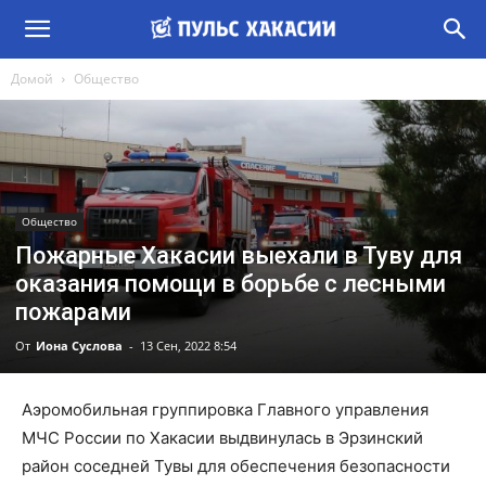
Домой
Общество
Общество
Пожарные Хакасии выехали в Туву для
оказания помощи в борьбе с лесными
пожарами
От
Иона Суслова
-
13 Сен, 2022 8:54
Аэромобильная группировка Главного управления
МЧС России по Хакасии выдвинулась в Эрзинский
район соседней Тувы для обеспечения безопасности