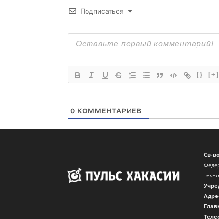
Подписаться
{}
[+]
0
КОММЕНТАРИЕВ
Св-в
Федер
техн
Учре
Адре
Глав
Теле