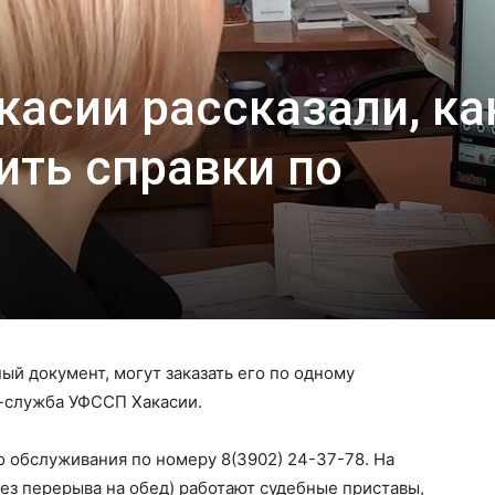
асии рассказали, ка
ить справки по
ый документ, могут заказать его по одному
-служба УФССП Хакасии.
о обслуживания по номеру 8(3902) 24-37-78. На
(без перерыва на обед) работают судебные приставы,