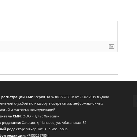
о регистрации СМИ:
серия Эл № ФС77-75058 от 22.02.2019 выдано
альной службой по надзору в сфере связи, информационных
ологий и массовых коммуникаций
дитель СМИ:
ООО «Пульс Хакасии»
с редакции:
Хакасия, д. Чапаево, ул. Абаканская, 52
ный редактор:
Мяхар Татьяна Ивановна
фон редакции:
+79532587854