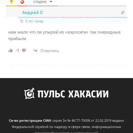
старее
Андрей С
3 лет назад
нам мало что ли упырей из «аэросити» так очередные
прибыли
-1
Ответить
Св-во регистрации СМИ:
серия Эл № ФС77-75058 от 22.02.2019 выдано
Федеральной службой по надзору в сфере связи, информационных
технологий и массовых коммуникаций