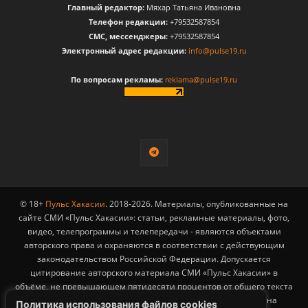
Главный редактор:
Мяхар Татьяна Ивановна
Телефон редакции:
+79532587854
CМС, мессенджеры:
+79532587854
Электронный адрес редакции:
info@pulse19.ru
По вопросам рекламы:
reklama@pulse19.ru
© 18+
Пульс Хакасии
. 2018-2026. Материалы, опубликованные на
сайте СМИ «Пульс Хакасии»: статьи, рекламные материалы, фото,
видео, телепрограммы и телепередачи - являются объектами
авторского права и охраняются в соответствии с действующим
законодательством Российской Федерации. Допускается
цитирование авторского материала СМИ «Пульс Хакасии» в
объёме, не превышающем пятидесяти процентов от общего текста
публикации с обязательным размещением гиперссылки на
Политика использования файлов cookies