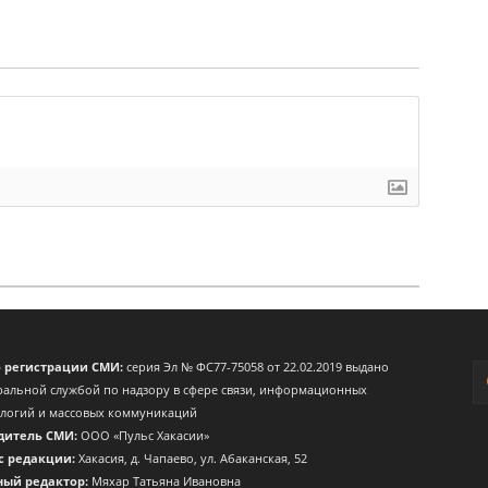
о регистрации СМИ:
серия Эл № ФС77-75058 от 22.02.2019 выдано
альной службой по надзору в сфере связи, информационных
ологий и массовых коммуникаций
дитель СМИ:
ООО «Пульс Хакасии»
с редакции:
Хакасия, д. Чапаево, ул. Абаканская, 52
ный редактор:
Мяхар Татьяна Ивановна