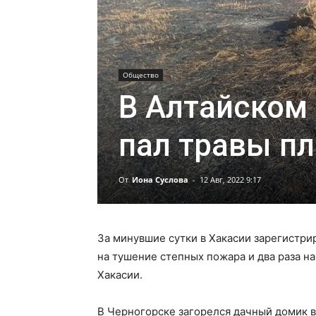
Общество
В Алтайском
пал травы п
От
Иона Суслова
-
12 Авг, 2022 9:17
За минувшие сутки в Хакасии зарегистри
на тушение степных пожара и два раза 
Хакасии.
В Черногорске загорелся дачный домик 