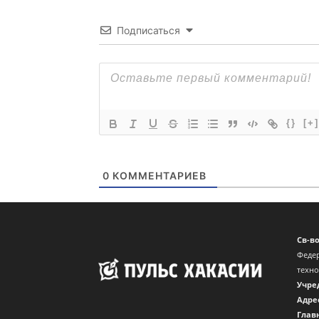
Подписаться
{}
[+]
0
КОММЕНТАРИЕВ
Св-в
Федер
техн
Учре
Адре
Глав