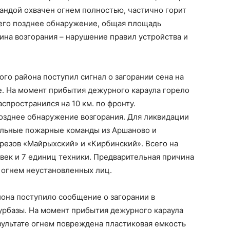
андой охвачен огнем полностью, частично горит
 его позднее обнаружение, общая площадь
чина возгорания – нарушение правил устройства и
ого района поступил сигнал о загорании сена на
е. На момент прибытия дежурного караула горело
аспространился на 10 км. по фронту.
озднее обнаружение возгорания. Для ликвидации
ольные пожарные команды из Аршаново и
зрезов «Майрыхский» и «Кирбинский». Всего на
век и 7 единиц техники. Предварительная причина
 огнем неустановленных лиц.
йона поступило сообщение о загорании в
рбазы. На момент прибытия дежурного караула
зультате огнем повреждена пластиковая емкость