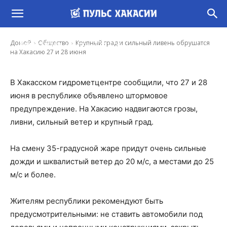
Крупный град и сильный ливень обрушатся
на Хакасию 27 и 28 июня
-
Домой
Общество
Крупный град и сильный ливень обрушатся
Ирина Гусева
26 Июн, 2022 12:50
на Хакасию 27 и 28 июня
В Хакасском гидрометцентре сообщили, что 27 и 28
июня в республике объявлено штормовое
предупреждение. На Хакасию надвигаются грозы,
ливни, сильный ветер и крупный град.
На смену 35-градусной жаре придут очень сильные
дожди и шквалистый ветер до 20 м/с, а местами до 25
м/с и более.
Жителям республики рекомендуют быть
предусмотрительными: не ставить автомобили под