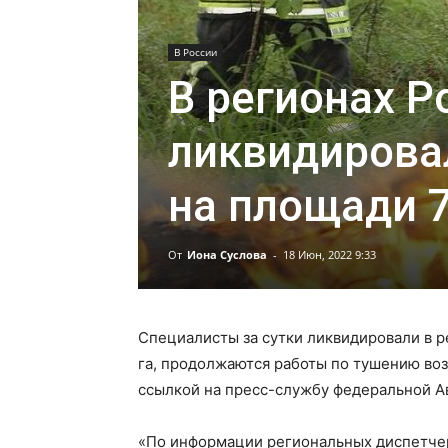
В России
В регионах Р
ликвидирова
на площади 7
От
Иона Суслова
-
18 Июн, 2022 9:33
Специалисты за сутки ликвидировали в 
га, продолжаются работы по тушению воз
ссылкой на пресс-службу федеральной А
«По информации региональных диспетчер