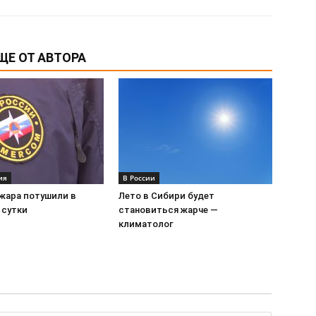
ЩЕ ОТ АВТОРА
ия
В России
жара потушили в
Лето в Сибири будет
 сутки
становиться жарче —
климатолог