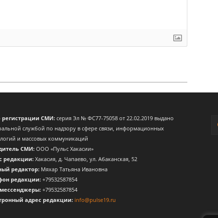
о регистрации СМИ:
серия Эл № ФС77-75058 от 22.02.2019 выдано
альной службой по надзору в сфере связи, информационных
ологий и массовых коммуникаций
дитель СМИ:
ООО «Пульс Хакасии»
с редакции:
Хакасия, д. Чапаево, ул. Абаканская, 52
ный редактор:
Мяхар Татьяна Ивановна
фон редакции:
+79532587854
 мессенджеры:
+79532587854
тронный адрес редакции:
info@pulse19.ru