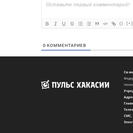
{}
[+]
0
КОММЕНТАРИЕВ
Св-в
Федер
техн
Учре
Адре
Глав
Теле
CМС,
Элек