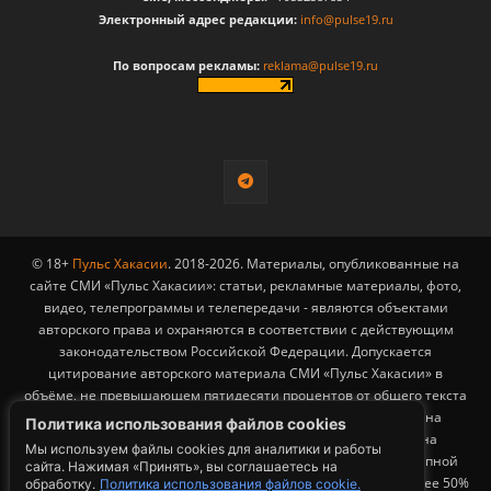
Электронный адрес редакции:
info@pulse19.ru
По вопросам рекламы:
reklama@pulse19.ru
© 18+
Пульс Хакасии
. 2018-2026. Материалы, опубликованные на
сайте СМИ «Пульс Хакасии»: статьи, рекламные материалы, фото,
видео, телепрограммы и телепередачи - являются объектами
авторского права и охраняются в соответствии с действующим
законодательством Российской Федерации. Допускается
цитирование авторского материала СМИ «Пульс Хакасии» в
объёме, не превышающем пятидесяти процентов от общего текста
публикации с обязательным размещением гиперссылки на
Политика использования файлов cookies
страницу заимствования материала. Гиперссылка должна
Мы используем файлы cookies для аналитики и работы
размещаться в тексте цитируемого материала и быть доступной
сайта. Нажимая «Принять», вы соглашаетесь на
для индексации поисковыми системами. Заимствование более 50%
обработку.
Политика использования файлов cookie.